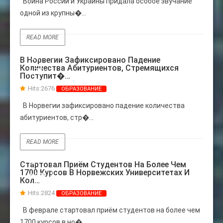
Война России и Украины придала особое звучание
одной из крупны�...
READ MORE
27
В Норвегии Зафиксировано Падение
Количества Абитуриентов, Стремящихся
АПР
Поступит�…
Hits:
2676
ОБРАЗОВАНИЕ
В Норвегии зафиксировано падение количества
абитуриентов, стр�...
READ MORE
21
Стартовал Приём Студентов На Более Чем
1700 Курсов В Норвежских Университетах И
ФЕВ
Кол…
Hits:
2824
ОБРАЗОВАНИЕ
В феврале стартовал приём студентов на более чем
1700 курсов в но�...