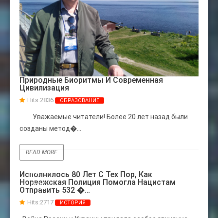
Природные Биоритмы И Современная
Цивилизация
Hits:
2836
ОБРАЗОВАНИЕ
Уважаемые читатели! Более 20 лет назад были
созданы метод�...
READ MORE
28
Исполнилось 80 Лет С Тех Пор, Как
Норвежская Полиция Помогла Нацистам
НОЯБ
Отправить 532 �…
Hits:
2717
ИСТОРИЯ