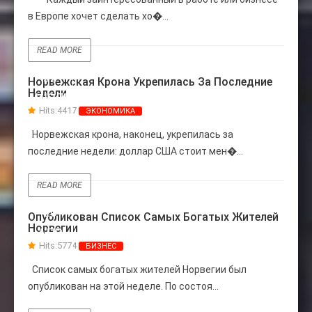
в Европе хочет сделать хо�...
READ MORE
22
Норвежская Крона Укрепилась За Последние
Недели
ИЮЛЬ
Hits:
4417
ЭКОНОМИКА
Норвежская крона, наконец, укрепилась за
последние недели: доллар США стоит мен�...
READ MORE
20
Опубликован Cписок Самых Богатых Жителей
Норвегии
АПР
Hits:
5774
БИЗНЕС
Список самых богатых жителей Норвегии был
опубликован на этой неделе. По состоя...