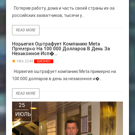
Потеряв работу, дома и часть своей страны из-за
российских захватчиков, тысячи у...
READ MORE
18
Норвегия Оштрафует Компанию Meta
Примерно На 100 000 Долларов В День За
АВГ
Незаконное Исп�…
Hits:
2243
БИЗНЕС
Норвегия оштрафует компанию Meta примерно на
100 000 долларов в день за незаконное и�...
READ MORE
25
ИЮЛЬ