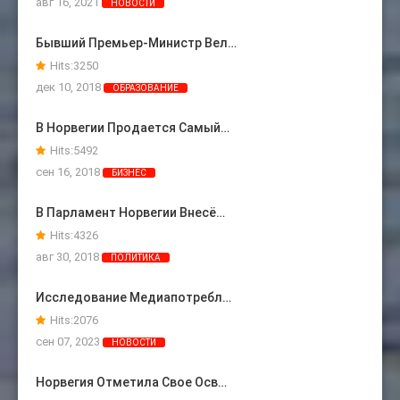
авг 16, 2021
НОВОСТИ
Бывший Премьер-Министр Вел…
Hits:
3250
дек 10, 2018
ОБРАЗОВАНИЕ
В Норвегии Продается Самый…
Hits:
5492
сен 16, 2018
БИЗНЕС
В Парламент Норвегии Внесё…
Hits:
4326
авг 30, 2018
ПОЛИТИКА
Исследование Медиапотребл…
Hits:
2076
сен 07, 2023
НОВОСТИ
Норвегия Отметила Свое Осв…