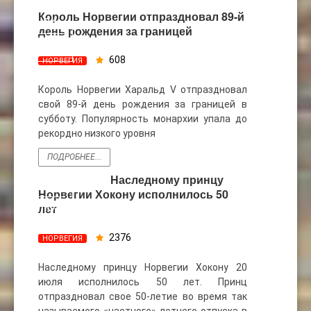
Король Норвегии отпраздновал 89-й
24
день рождения за границей
ФЕВ
608
НОРВЕГИЯ
Король Норвегии Харальд V отпраздновал
свой 89-й день рождения за границей в
субботу. Популярность монархии упала до
рекордно низкого уровня
ПОДРОБНЕЕ...
Наследному принцу
26
Норвегии Хокону исполнилось 50
ИЮЛЬ
лет
2376
НОРВЕГИЯ
Наследному принцу Норвегии Хокону 20
июля исполнилось 50 лет. Принц
отпраздновал свое 50-летие во время так
называемого «частного» летнего отпуска в