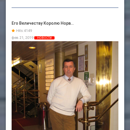
Его Величеству Королю Норв…
Hits:
4149
фев 21, 2019
НОВОСТИ