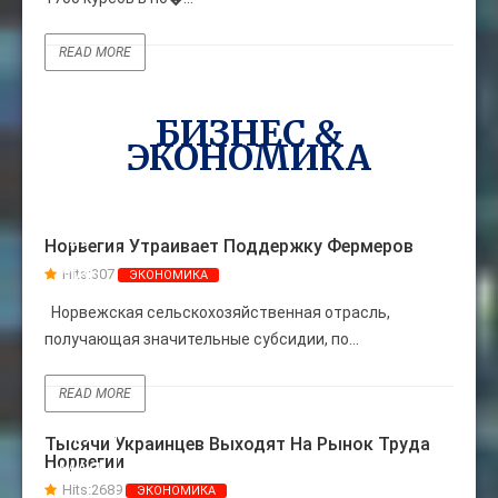
READ MORE
БИЗНЕС &
ЭКОНОМИКА
26
Норвегия Утраивает Поддержку Фермеров
МАЯ
Hits:
307
ЭКОНОМИКА
Норвежская сельскохозяйственная отрасль,
получающая значительные субсидии, по...
READ MORE
19
Тысячи Украинцев Выходят На Рынок Труда
Норвегии
МАЯ
Hits:
2689
ЭКОНОМИКА