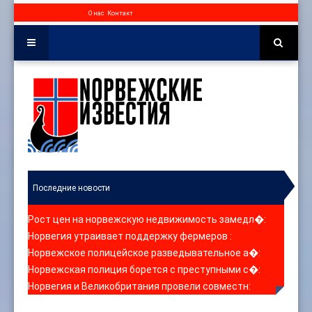
О нас
Контакт
Последние новости
Рост цен на норвежскую недвижимость замедл�
:
Норвегия утраивает поддержку фермеров
:
Норвежское полицейское разведывательное а�
:
Норвежская полиция борется с преступными с�
:
Норвегия и Великобритания провели совместн
: