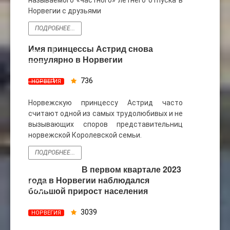
Норвегии с друзьями
ПОДРОБНЕЕ...
Имя принцессы Астрид снова
01
популярно в Норвегии
ФЕВ
736
НОРВЕГИЯ
Норвежскую принцессу Астрид часто
считают одной из самых трудолюбивых и не
вызывающих споров представительниц
норвежской Королевской семьи.
ПОДРОБНЕЕ...
В первом квартале 2023
17
года в Норвегии наблюдался
МАЯ
большой прирост населения
3039
НОРВЕГИЯ