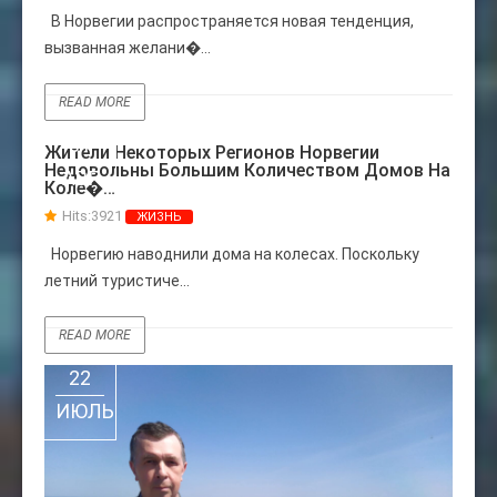
В Норвегии распространяется новая тенденция,
вызванная желани�...
READ MORE
01
Жители Некоторых Регионов Норвегии
Недовольны Большим Количеством Домов На
АВГ
Коле�…
Hits:
3921
ЖИЗНЬ
Норвегию наводнили дома на колесах. Поскольку
летний туристиче...
READ MORE
22
ИЮЛЬ