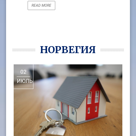
READ MORE
READ MORE
НОРВЕГИЯ
02
ИЮЛЬ