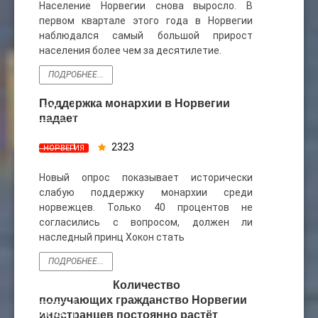
Население Норвегии снова выросло. В
первом квартале этого года в Норвегии
наблюдался самый большой прирост
населения более чем за десятилетие.
ПОДРОБНЕЕ...
Поддержка монархии в Норвегии
12
падает
СЕН
2323
НОРВЕГИЯ
Новый опрос показывает исторически
слабую поддержку монархии среди
норвежцев. Только 40 процентов не
согласились с вопросом, должен ли
наследный принц Хокон стать
ПОДРОБНЕЕ...
Количество
27
получающих гражданство Норвегии
ЯНВ
иностранцев постоянно растёт