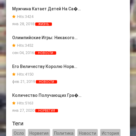
Мужчина Катает Детей На Са�…
Hits:
3424
янв 28, 2018
ЖИЗНЬ
Олимпийские Игры: Никакого…
Hits:
3452
сен 04, 2016
НОВОСТИ
Его Величеству Королю Норв…
Hits:
4150
фев 21, 2019
НОВОСТИ
Количество Получающих Гра�…
Hits:
5163
янв 27, 2020
НОРВЕГИЯ
Теги
Осло
Норвегия
Политика
Новости
История