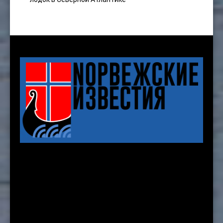
Karenslyst allé 8 b, 2nd. floor
Oslo