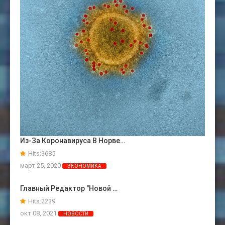
Из-За Коронавируса В Норве…
Hits:
3685
март 25, 2020
ЭКОНОМИКА
Главный Редактор "Новой …
Hits:
2239
окт 08, 2021
НОВОСТИ