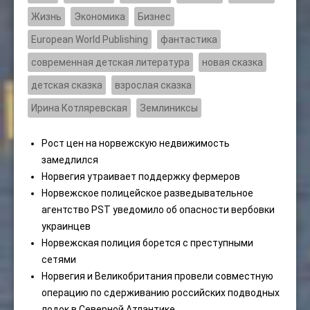
Жизнь
Экономика
Бизнес
European World Publishing
фантастика
современная детская литература
новая сказка
детская сказка
взрослая сказка
Ирина Котляревская
Землиниксы
Рост цен на норвежскую недвижимость
замедлился
Норвегия утраивает поддержку фермеров
Норвежское полицейское разведывательное
агентство PST уведомило об опасности вербовки
украинцев
Норвежская полиция борется с преступными
сетями
Норвегия и Великобритания провели совместную
операцию по сдерживанию российских подводных
лодок в Северной Атлантике