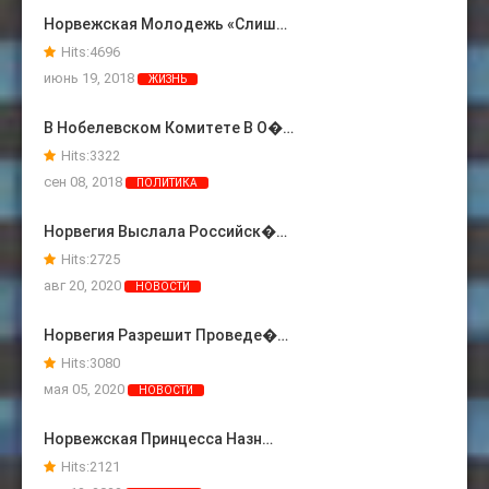
Норвежская Молодежь «слиш…
Hits:
4696
июнь 19, 2018
ЖИЗНЬ
В Нобелевском Комитете В О�…
Hits:
3322
сен 08, 2018
ПОЛИТИКА
Норвегия Выслала Российск�…
Hits:
2725
авг 20, 2020
НОВОСТИ
Норвегия Разрешит Проведе�…
Hits:
3080
мая 05, 2020
НОВОСТИ
Норвежская Принцесса Назн…
Hits:
2121