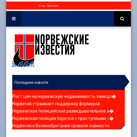
О нас
Контакт
Последние новости
Рост цен на норвежскую недвижимость замедл�
:
Норвегия утраивает поддержку фермеров
:
Норвежское полицейское разведывательное а�
:
Норвежская полиция борется с преступными с�
:
Норвегия и Великобритания провели совместн
: