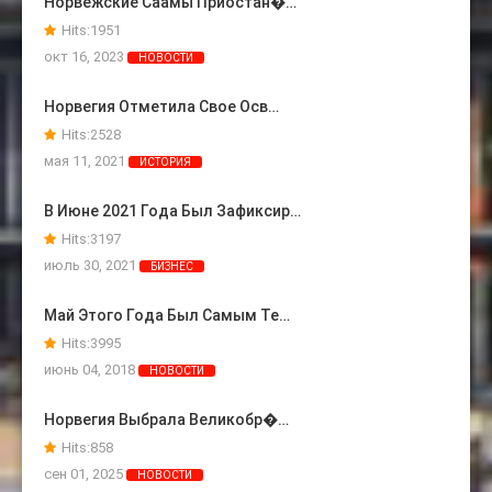
Норвежские Саамы Приостан�…
Hits:
1951
окт 16, 2023
НОВОСТИ
Норвегия Отметила Свое Осв…
Hits:
2528
мая 11, 2021
ИСТОРИЯ
В Июне 2021 Года Был Зафиксир…
Hits:
3197
июль 30, 2021
БИЗНЕС
Май Этого Года Был Самым Те…
Hits:
3995
июнь 04, 2018
НОВОСТИ
Норвегия Выбрала Великобр�…
Hits:
858
сен 01, 2025
НОВОСТИ