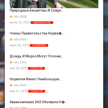
Природные Биоритмы И Совре…
Hits:
2838
июль 22, 2023
ОБРАЗОВАНИЕ
Члены Правительства Норве�…
Hits:
4564
март 26, 2018
ПОЛИТИКА
Дождь И Мороз Могут Усложн…
Hits:
3433
янв 28, 2018
НОВОСТИ
Норвегия Имеет Наибольшую …
Hits:
3635
мая 31, 2018
НОВОСТИ
Авиакомпания SAS Объявила Н�…