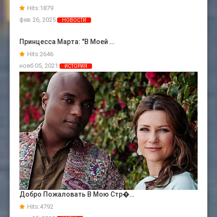
Hits:
1879
фев 26, 2025
НОВОСТИ
Принцесса Марта: "В Моей …
Hits:
2646
нояб 05, 2021
ИСТОРИЯ
Добро Пожаловать В Мою Стр�…
Hits:
4792