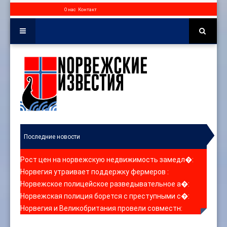
О нас
Контакт
Последние новости
Рост цен на норвежскую недвижимость замедл�
:
Норвегия утраивает поддержку фермеров
:
Норвежское полицейское разведывательное а�
:
Норвежская полиция борется с преступными с�
:
Норвегия и Великобритания провели совместн
: