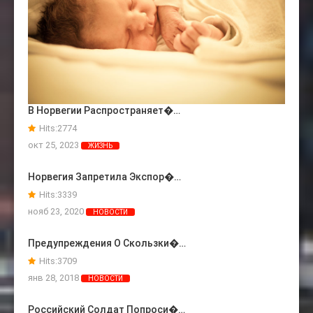
В Норвегии Распространяет�…
Hits:
2774
окт 25, 2023
ЖИЗНЬ
Норвегия Запретила Экспор�…
Hits:
3339
нояб 23, 2020
НОВОСТИ
Предупреждения О Скользки�…
Hits:
3709
янв 28, 2018
НОВОСТИ
Российский Солдат Попроси�…