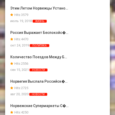
Этим Летом Норвежцы Устано…
Hits:
3579
июль 19, 2018
ЖИЗНЬ
Россия Выражает Беспокойс�…
Hits:
4470
окт 24, 2019
ПОЛИТИКА
Количество Поездов Между Б…
Hits:
2556
сен 15, 2021
НОВОСТИ
Норвегия Выслала Российск�…
Hits:
2725
авг 20, 2020
НОВОСТИ
Норвежские Супермаркеты С�…
Hits:
4250