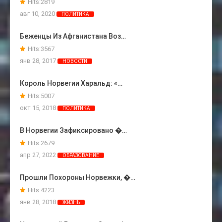
Hits:
2819
авг 10, 2020
ПОЛИТИКА
Беженцы Из Афганистана Воз…
Hits:
3567
янв 28, 2017
НОВОСТИ
Король Норвегии Харальд: «…
Hits:
5007
окт 15, 2018
ПОЛИТИКА
В Норвегии Зафиксировано �…
Hits:
2679
апр 27, 2022
ОБРАЗОВАНИЕ
Прошли Похороны Норвежки, �…
Hits:
4223
янв 28, 2018
ЖИЗНЬ