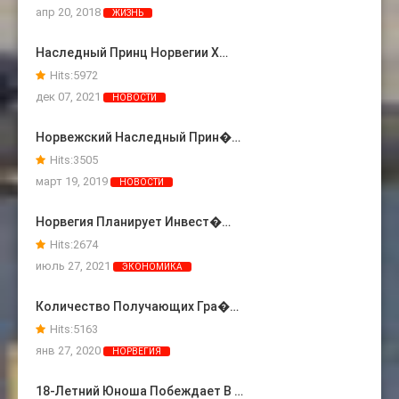
апр 20, 2018
ЖИЗНЬ
Наследный Принц Норвегии Х…
Hits:
5972
дек 07, 2021
НОВОСТИ
Норвежский Наследный Прин�…
Hits:
3505
март 19, 2019
НОВОСТИ
Норвегия Планирует Инвест�…
Hits:
2674
июль 27, 2021
ЭКОНОМИКА
Количество Получающих Гра�…
Hits:
5163
янв 27, 2020
НОРВЕГИЯ
18-Летний Юноша Побеждает В …