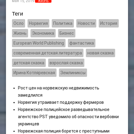
мая 15, 2019
ЖИЗНЬ
Теги
Осло
Норвегия
Политика
Новости
История
Жизнь
Экономика
Бизнес
European World Publishing
фантастика
современная детская литература
новая сказка
детская сказка
взрослая сказка
Ирина Котляревская
Землиниксы
Рост цен на норвежскую недвижимость
замедлился
Норвегия утраивает поддержку фермеров
Норвежское полицейское разведывательное
агентство PST уведомило об опасности вербовки
украинцев
Норвежская полиция борется с преступными