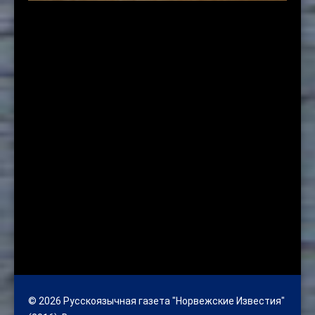
© 2026 Русскоязычная газета "Норвежские Известия"