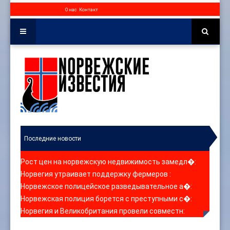
О нас
Контакт
Последние новости
Рост цен на норвежскую недвижимость замедл�
:
Норвегия утраивает поддержку фермеров
:
Норвежское полицейское разведывательное а�
:
Норвежская полиция борется с преступными с�
:
Норвегия и Великобритания провели совместн
: