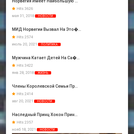
Норвегия Имеет Наибольшую …
Hits:
3626
мая 31, 2018
НОВОСТИ
МИД Норвегии Вызвал На Это�…
Hits:
2574
июль 20, 2021
ПОЛИТИКА
Мужчина Катает Детей На Са�…
Hits:
3422
янв 28, 2018
ЖИЗНЬ
Члены Королевской Семьи Пр…
Hits:
2414
авг 20, 2021
НОВОСТИ
Наследный Принц Хокон Прин…
Hits:
2357
нояб 18, 2021
НОВОСТИ