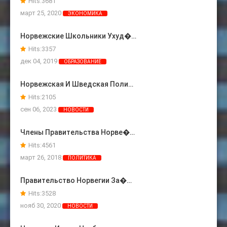
Hits:
3681
март 25, 2020
ЭКОНОМИКА
Норвежские Школьники Ухуд�…
Hits:
3357
дек 04, 2019
ОБРАЗОВАНИЕ
Норвежская И Шведская Поли…
Hits:
2105
сен 06, 2023
НОВОСТИ
Члены Правительства Норве�…
Hits:
4561
март 26, 2018
ПОЛИТИКА
Правительство Норвегии За�…
Hits:
3528
нояб 30, 2020
НОВОСТИ