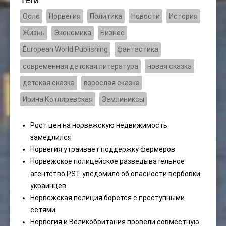
Осло
Норвегия
Политика
Новости
История
Жизнь
Экономика
Бизнес
European World Publishing
фантастика
современная детская литература
новая сказка
детская сказка
взрослая сказка
Ирина Котляревская
Землиниксы
Рост цен на норвежскую недвижимость
замедлился
Норвегия утраивает поддержку фермеров
Норвежское полицейское разведывательное
агентство PST уведомило об опасности вербовки
украинцев
Норвежская полиция борется с преступными
сетями
Норвегия и Великобритания провели совместную