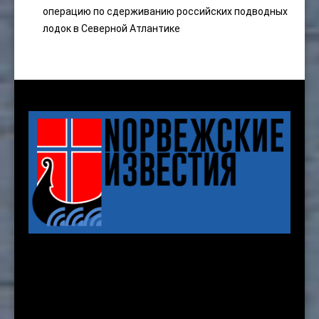
операцию по сдерживанию российских подводных
лодок в Северной Атлантике
Karenslyst allé 8 b, 2nd. floor
Oslo