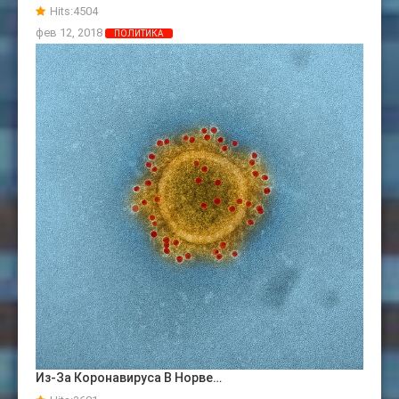
Hits:
4504
фев 12, 2018
ПОЛИТИКА
Из-За Коронавируса В Норве…