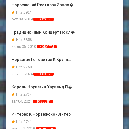
Норвежский Ресторан Запла�…
Hits:
3921
окт 08, 2019
НОВОСТИ
Традиционный Концерт Посл�…
Hits:
3858
июль 05, 2018
НОВОСТИ
Норвегия Готовится К Крупн…
Hits:
2250
янв 31, 2024
НОВОСТИ
Король Норвегии Харальд П�…
Hits:
2734
авг 04, 2021
НОВОСТИ
Интерес К Норвежской Литер…
Hits:
3741
март 12, 2018
НОВОСТИ