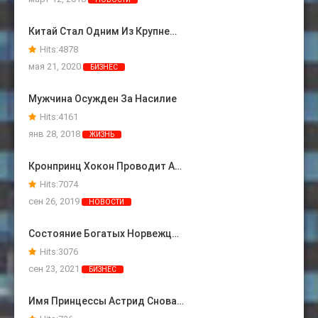
Китай Стал Одним Из Крупне…
Hits:
4878
мая 21, 2020
БИЗНЕС
Мужчина Осужден За Насилие
Hits:
4161
янв 28, 2018
ЖИЗНЬ
Кронпринц Хокон Проводит А…
Hits:
7074
сен 26, 2019
НОВОСТИ
Состояние Богатых Норвежц…
Hits:
3076
сен 23, 2021
БИЗНЕС
Имя Принцессы Астрид Снова…