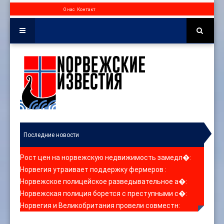
О нас
Контакт
Последние новости
Рост цен на норвежскую недвижимость замедл�
:
Норвегия утраивает поддержку фермеров
:
Норвежское полицейское разведывательное а�
:
Норвежская полиция борется с преступными с�
:
Норвегия и Великобритания провели совместн
: