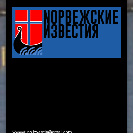
Karenslyst allé 8 b, 2nd. floor
Oslo
По вопросам сотрудничества и размещения рекламы
просьба обращаться в редакцию:
no.izvestia@gmail.com
email: