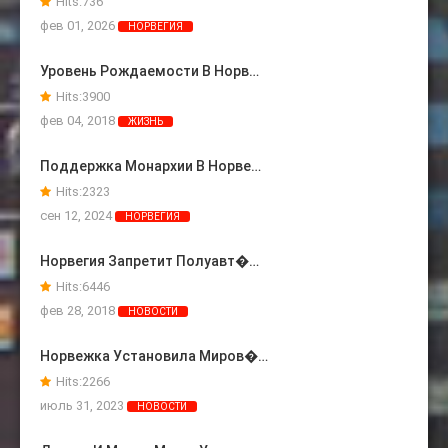
Hits:
736
фев 01, 2026
НОРВЕГИЯ
Уровень Рождаемости В Норв…
Hits:
3900
фев 04, 2018
ЖИЗНЬ
Поддержка Монархии В Норве…
Hits:
2323
сен 12, 2024
НОРВЕГИЯ
Норвегия Запретит Полуавт�…
Hits:
6446
фев 28, 2018
НОВОСТИ
Норвежка Установила Миров�…
Hits:
2266
июль 31, 2023
НОВОСТИ