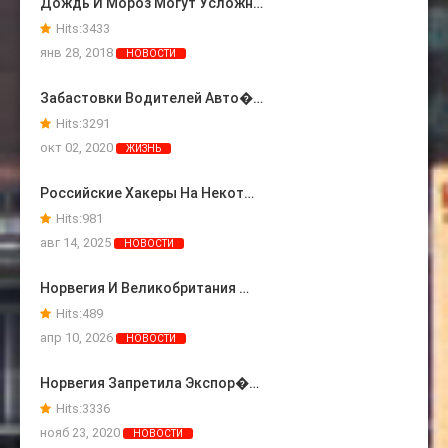
Дождь И Мороз Могут Усложн…
Hits:
3433
янв 28, 2018
НОВОСТИ
Забастовки Водителей Авто�…
Hits:
3291
окт 02, 2020
ЖИЗНЬ
Российские Хакеры На Некот…
Hits:
981
авг 14, 2025
НОВОСТИ
Норвегия И Великобритания …
Hits:
489
апр 10, 2026
НОВОСТИ
Норвегия Запретила Экспор�…
Hits:
3336
нояб 23, 2020
НОВОСТИ