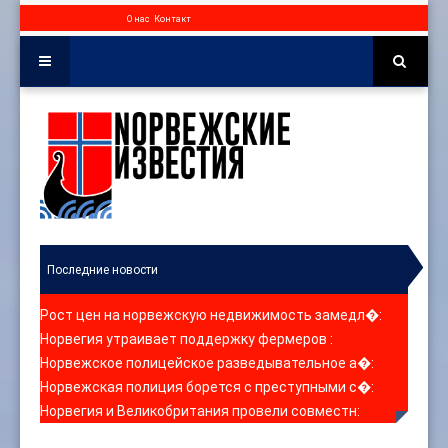
О нас
Контакт
Последние новости
Рост цен на норвежскую недвижимость замедл�
:
Норвегия утраивает поддержку фермеров
:
Норвежское полицейское разведывательное а�
:
Норвежская полиция борется с преступными с�
:
Норвегия и Великобритания провели совместн
: