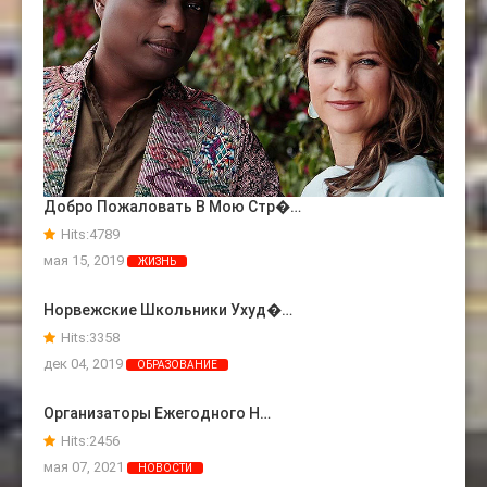
Добро Пожаловать В Мою Стр�…
Hits:
4789
мая 15, 2019
ЖИЗНЬ
Норвежские Школьники Ухуд�…
Hits:
3358
дек 04, 2019
ОБРАЗОВАНИЕ
Организаторы Ежегодного Н…
Hits:
2456
мая 07, 2021
НОВОСТИ