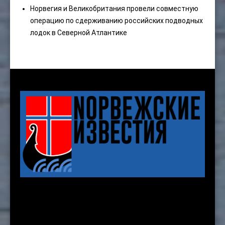
Норвегия и Великобритания провели совместную
операцию по сдерживанию российских подводных
лодок в Северной Атлантике
Karenslyst allé 8 b, 2nd. floor
Oslo