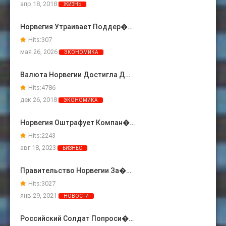
апр 18, 2018
ЖИЗНЬ
Норвегия Утраивает Поддер�…
Hits:
307
мая 26, 2026
ЭКОНОМИКА
Валюта Норвегии Достигла Д…
Hits:
4786
дек 26, 2018
ЭКОНОМИКА
Норвегия Оштрафует Компан�…
Hits:
2243
авг 18, 2023
БИЗНЕС
Правительство Норвегии За�…
Hits:
3027
янв 29, 2021
НОВОСТИ
Российский Солдат Попроси�…