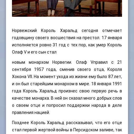
Норвежский Король Харальд сегодня отмечает
годовщину своего восшествия на престол. 17 января
исполняется ровно 31 год с тех пор, как умер Король
Олаф V и его сын стал
новым монархом Норвегии. Олаф Vправил с 21
сентября 1957 года, сменив своего отца, Короля
Хокона VII. На момент ухода из жизни ему было 87 лет,
и он был старейшим монархом в мире. 18 января 1991
года Король Харальд произнес свою первую речь в
качестве монарха. В ней он сказал много добрых слов
о своем отце и попросил поддержки народа в деле
правления нацией.
Позднее Король Харальд рассказывал, что его отце
стал первой жертвой войны в Персидском заливе, так