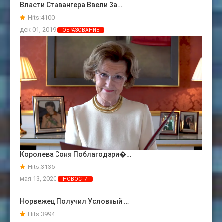
Власти Ставангера Ввели За…
Hits:
4100
дек 01, 2019
ОБРАЗОВАНИЕ
Королева Соня Поблагодари�…
Hits:
3135
мая 13, 2020
НОВОСТИ
Норвежец Получил Условный …
Hits:
3994