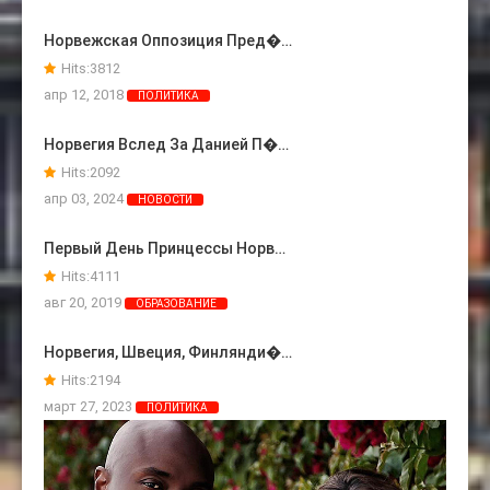
Норвежская Оппозиция Пред�…
Hits:
3812
апр 12, 2018
ПОЛИТИКА
Норвегия Вслед За Данией П�…
Hits:
2092
апр 03, 2024
НОВОСТИ
Первый День Принцессы Норв…
Hits:
4111
авг 20, 2019
ОБРАЗОВАНИЕ
Норвегия, Швеция, Финлянди�…
Hits:
2194
март 27, 2023
ПОЛИТИКА