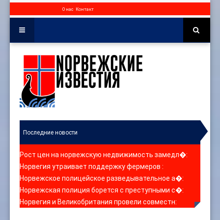
О нас
Контакт
Последние новости
Рост цен на норвежскую недвижимость замедл�
:
Норвегия утраивает поддержку фермеров
:
Норвежское полицейское разведывательное а�
:
Норвежская полиция борется с преступными с�
:
Норвегия и Великобритания провели совместн
: