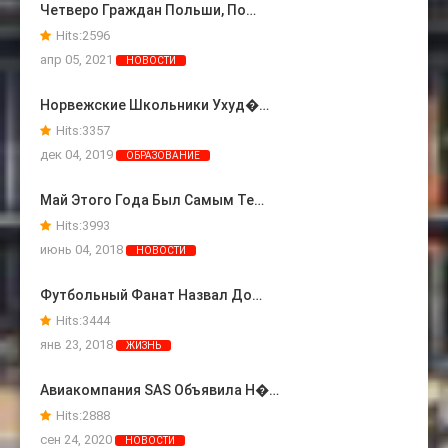
Четверо Граждан Польши, По…
Hits:
2596
апр 05, 2021
НОВОСТИ
Норвежские Школьники Ухуд�…
Hits:
3357
дек 04, 2019
ОБРАЗОВАНИЕ
Май Этого Года Был Самым Те…
Hits:
3993
июнь 04, 2018
НОВОСТИ
Футбольный Фанат Назвал До…
Hits:
3444
янв 23, 2018
ЖИЗНЬ
Авиакомпания SAS Объявила Н�…
Hits:
2888
сен 24, 2020
НОВОСТИ