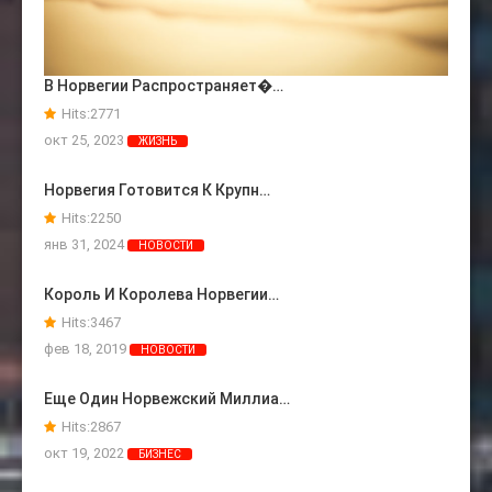
В Норвегии Распространяет�…
Hits:
2771
окт 25, 2023
ЖИЗНЬ
Норвегия Готовится К Крупн…
Hits:
2250
янв 31, 2024
НОВОСТИ
Король И Королева Норвегии…
Hits:
3467
фев 18, 2019
НОВОСТИ
Еще Один Норвежский Миллиа…
Hits:
2867
окт 19, 2022
БИЗНЕС