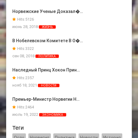
Норвежские Ученые Доказал�…
Hits:
5126
июнь 28, 2018
ЖИЗНЬ
В Нобелевском Комитете В О�…
Hits:
3322
сен 08, 2018
ПОЛИТИКА
Наследный Принц Хокон Прин…
Hits:
2357
нояб 18, 2021
НОВОСТИ
Премьер-Министр Норвегии Н…
Hits:
2464
июль 19, 2022
ЭКОНОМИКА
Теги
Осло
Норвегия
Политика
Новости
История