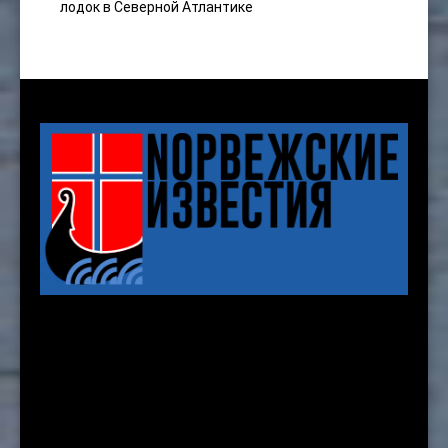
лодок в Северной Атлантике
Karenslyst allé 8 b, 2nd. floor
Oslo