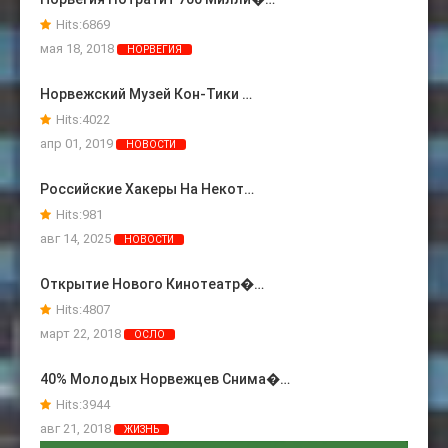
Hits:
6869
мая 18, 2018
НОРВЕГИЯ
Норвежский Музей Кон-Тики …
Hits:
4022
апр 01, 2019
НОВОСТИ
Российские Хакеры На Некот…
Hits:
981
авг 14, 2025
НОВОСТИ
Открытие Нового Кинотеатр�…
Hits:
4807
март 22, 2018
ОСЛО
40% Молодых Норвежцев Снима�…
Hits:
3944
авг 21, 2018
ЖИЗНЬ