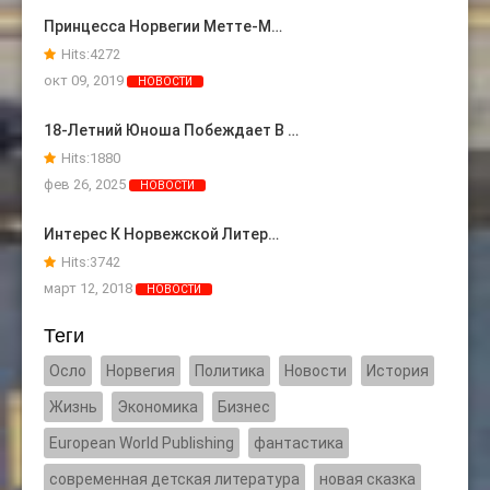
Принцесса Норвегии Метте-М…
Hits:
4272
окт 09, 2019
НОВОСТИ
18-Летний Юноша Побеждает В …
Hits:
1880
фев 26, 2025
НОВОСТИ
Интерес К Норвежской Литер…
Hits:
3742
март 12, 2018
НОВОСТИ
Теги
Осло
Норвегия
Политика
Новости
История
Жизнь
Экономика
Бизнес
European World Publishing
фантастика
современная детская литература
новая сказка