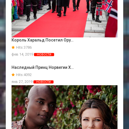
Король Харальд Посетил Ору…
Hits:
3786
фев 14, 2019
НОВОСТИ
Наследный Принц Норвегии Х…
Hits:
4092
янв 27, 2019
НОВОСТИ